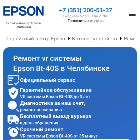
+7 (351) 200-51-37
Ежедневно с 9:00 до 21:00
Позвонить
мне утром
Сервисный центр Epson
в
Челябинске
Сервисный центр Epson
Каталог устройств
Ремон
Ремонт vr системы
Epson Bt-40S в Челябинске
Официальный сервис
Гарантийное обслуживание
VR системы Epson Bt-40S до 3 лет
Диагностика за наш счет,
ремонт по желанию
Бесплатный выезд курьера
в день обращения
Срочный ремонт
VR системы Epson Bt-40S от 35 минут